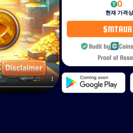
0
현재 가격
상
$MTAU
Audit by
Coins
Proof of Asse