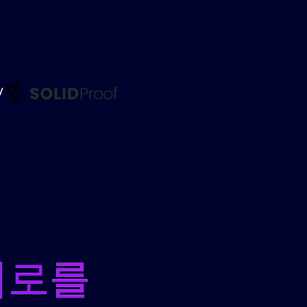
by
미로를