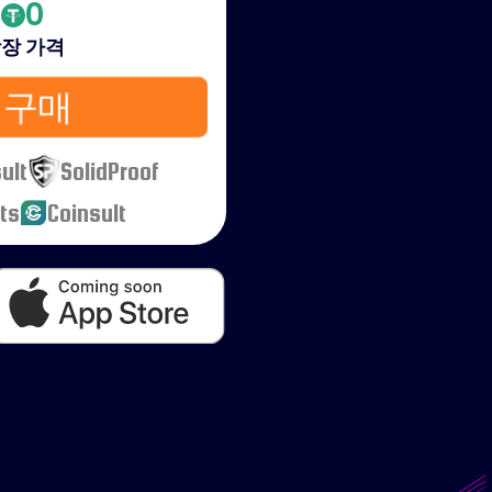
0
장 가격
R 구매
ult
SolidProof
ts
Coinsult